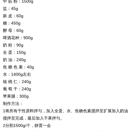
中 筋 粉：1500g
盐：45g
麸 皮：60g
糖：450g
酵 母：60g
啤酒花种：900g
奶 粉：90g
全 蛋：150g
奶 油：240g
焦 糖 色 素：40g
水：1400g左右
核 桃 仁：240g
葡 萄 干：240g
苹果脯：300g
制作方法：
1将所有干性原料拌匀，加入全蛋、水、焦糖色素搅拌至扩展加入奶油
搅拌至完成，最后加入干果拌匀。
2分割1500g/个，静置一会