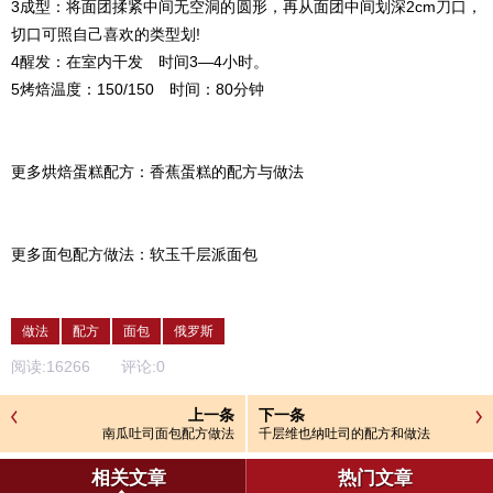
3成型：将面团揉紧中间无空洞的圆形，再从面团中间划深2cm刀口，
切口可照自己喜欢的类型划!
4醒发：在室内干发 时间3—4小时。
5烤焙温度：150/150 时间：80分钟
更多烘焙蛋糕配方：香蕉蛋糕的配方与做法
更多面包配方做法：软玉千层派面包
做法
配方
面包
俄罗斯
阅读:
16266
评论:
0
上一条
下一条
南瓜吐司面包配方做法
千层维也纳吐司的配方和做法
相关文章
热门文章