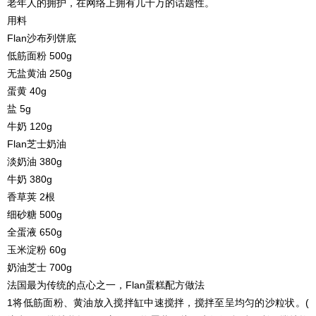
老年人的拥护，在网络上拥有几十万的话题性。
用料
Flan沙布列饼底
低筋面粉 500g
无盐黄油 250g
蛋黄 40g
盐 5g
牛奶 120g
Flan芝士奶油
淡奶油 380g
牛奶 380g
香草荚 2根
细砂糖 500g
全蛋液 650g
玉米淀粉 60g
奶油芝士 700g
法国最为传统的点心之一，Flan蛋糕配方做法
1将低筋面粉、黄油放入搅拌缸中速搅拌，搅拌至呈均匀的沙粒状。(