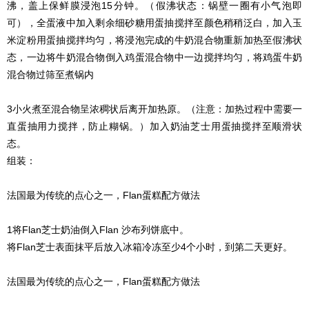
沸，盖上保鲜膜浸泡15分钟。（假沸状态：锅壁一圈有小气泡即
可），全蛋液中加入剩余细砂糖用蛋抽搅拌至颜色稍稍泛白，加入玉
米淀粉用蛋抽搅拌均匀，将浸泡完成的牛奶混合物重新加热至假沸状
态，一边将牛奶混合物倒入鸡蛋混合物中一边搅拌均匀，将鸡蛋牛奶
混合物过筛至煮锅内
3小火煮至混合物呈浓稠状后离开加热原。（注意：加热过程中需要一
直蛋抽用力搅拌，防止糊锅。）加入奶油芝士用蛋抽搅拌至顺滑状
态。
组装：
法国最为传统的点心之一，Flan蛋糕配方做法
1将Flan芝士奶油倒入Flan 沙布列饼底中。
将Flan芝士表面抹平后放入冰箱冷冻至少4个小时，到第二天更好。
法国最为传统的点心之一，Flan蛋糕配方做法