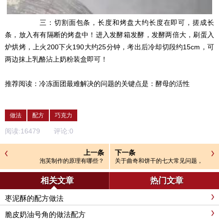
三：切割面包条，长度和烤盘大约长度在即可，搓成长
条，放入有有隔断的烤盘中！进入发酵箱发酵，发酵两倍大，刷蛋入
炉烘烤，上火200下火190大约25分钟，考出后冷却切段约15cm，可
两边抹上乳酪沾上奶粉装盒即可！
推荐阅读：
冷冻面团最难解决的问题的关键点是：酵母的活性
做法
配方
巧克力
阅读:
16479
评论:
0
上一条
下一条
泡芙制作的原理有哪些？
关于曲奇和饼干的七大常见问题，
如何才能做好曲奇
相关文章
热门文章
枣泥酥的配方做法
脆皮奶油号角的做法配方