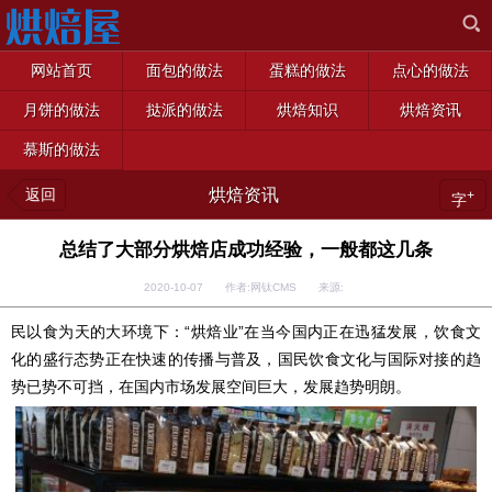
网站首页
面包的做法
蛋糕的做法
点心的做法
月饼的做法
挞派的做法
烘焙知识
烘焙资讯
慕斯的做法
返回
烘焙资讯
+
字
总结了大部分烘焙店成功经验，一般都这几条
2020-10-07 作者:网钛CMS 来源:
民以食为天的大环境下：“烘焙业”在当今国内正在迅猛发展，饮食文
化的盛行态势正在快速的传播与普及，国民饮食文化与国际对接的趋
势已势不可挡，在国内市场发展空间巨大，发展趋势明朗。