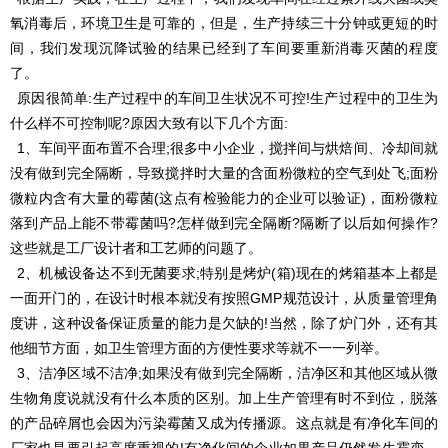
氧消毒后，环境卫生是可靠的，但是，生产持续三十分钟或更短的时
间，我们发现沉降试验的结果已经到了车间要重新消毒灭菌的程度
了。
原因很简单:生产过程中的车间卫生状况不可控!生产过程中的卫生为
什么样不可控制呢?原因大致有以下几个方面:
1、车间平面布置不合理;很多中小企业，搅拌间与烘焙间、冷却间就
没有做到完全隔断，导致搅拌时大量的含面粉微粒的空气到处飞;面粉
微粒内含有大量的霉菌(这点有检验能力的企业可以验证)，面粉微粒
落到产品上能不带霉菌吗?怎样做到完全隔断?隔断了以后如何操作?
这些就是工厂设计者和工艺师的问题了。
2、机械设备达不到无菌要求;特别是烤炉(箱)现在的烤箱基本上都是
一面开门的，在设计时根本就没有按照GMP规范设计，从质量管理角
度讲，这种设备保证质量的能力是欠缺的!当然，除了炉门外，还有其
他细节方面，如卫生管理方面的方便性要求等就不一一列举。
3、洁净区域不洁净;如果没有做到完全隔断，洁净区和其他区域从微
生物角度说就没有什么本质的区别。加上生产管理有时不到位，脱落
的产品碎屑也会因为污染霉菌又成为传播源。这点就是有净化车间的
厂家也是要引起高度重视的!有净化间的企业如果产品仍然发生霉变，