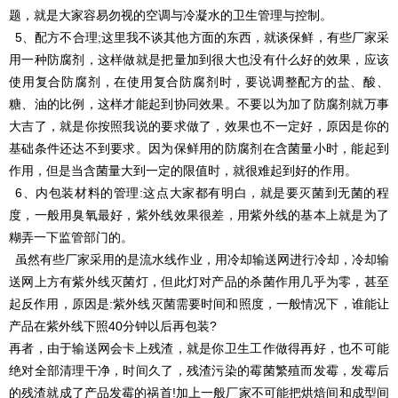
题，就是大家容易勿视的空调与冷凝水的卫生管理与控制。
5、配方不合理;这里我不谈其他方面的东西，就谈保鲜，有些厂家采
用一种防腐剂，这样做就是把量加到很大也没有什么好的效果，应该
使用复合防腐剂，在使用复合防腐剂时，要说调整配方的盐、酸、
糖、油的比例，这样才能起到协同效果。不要以为加了防腐剂就万事
大吉了，就是你按照我说的要求做了，效果也不一定好，原因是你的
基础条件还达不到要求。因为保鲜用的防腐剂在含菌量小时，能起到
作用，但是当含菌量大到一定的限值时，就很难起到好的作用。
6、内包装材料的管理:这点大家都有明白，就是要灭菌到无菌的程
度，一般用臭氧最好，紫外线效果很差，用紫外线的基本上就是为了
糊弄一下监管部门的。
虽然有些厂家采用的是流水线作业，用冷却输送网进行冷却，冷却输
送网上方有紫外线灭菌灯，但此灯对产品的杀菌作用几乎为零，甚至
起反作用，原因是:紫外线灭菌需要时间和照度，一般情况下，谁能让
产品在紫外线下照40分钟以后再包装?
再者，由于输送网会卡上残渣，就是你卫生工作做得再好，也不可能
绝对全部清理干净，时间久了，残渣污染的霉菌繁殖而发霉，发霉后
的残渣就成了产品发霉的祸首!加上一般厂家不可能把烘焙间和成型间