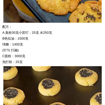
配方：
A 臭粉30克小苏打：25克 水250克
B色拉油：1500克
绵糖：1400克
(打匀 打融)
C面粉：3000克
泡打粉：25克