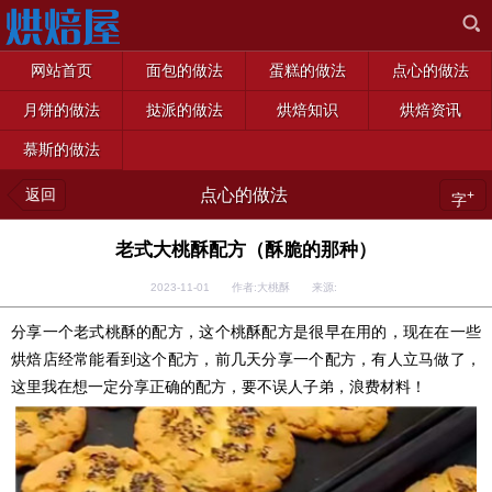
网站首页
面包的做法
蛋糕的做法
点心的做法
月饼的做法
挞派的做法
烘焙知识
烘焙资讯
慕斯的做法
返回
点心的做法
+
字
老式大桃酥配方（酥脆的那种）
2023-11-01 作者:大桃酥 来源:
分享一个老式桃酥的配方，这个桃酥配方是很早在用的，现在在一些
烘焙店经常能看到这个配方，前几天分享一个配方，有人立马做了，
这里我在想一定分享正确的配方，要不误人子弟，浪费材料！