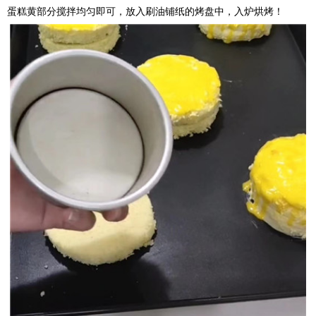
蛋糕黄部分搅拌均匀即可，放入刷油铺纸的烤盘中，入炉烘烤！