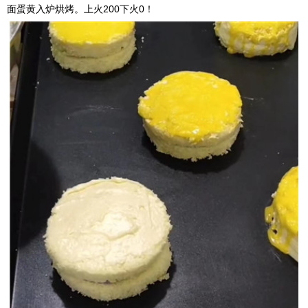
面蛋黄入炉烘烤。上火200下火0！