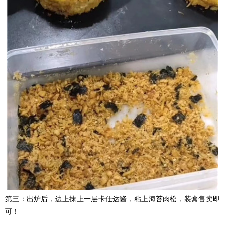
第三：出炉后，边上抹上一层卡仕达酱，粘上海苔肉松，装盒售卖即
可！