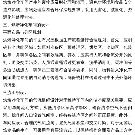
烘焙净化车间产生的废物应及时处理和清理，避免对环境和食品安全
造成影响。废物处理应符合环保法规要求，采用无害化、减量化、资
源化的处理方法。
三、烘焙净化车间的设计
平面布局与分区规划
烘焙净化车间的平面布局应根据生产流程进行合理规划。首先，应明
确各个功能区域，如原料准备区、预处理区、烘焙区、冷却区、包装
区等，并确保各区之间有效隔离。其次，应实行人流和物流分开的原
则，避免交叉污染。人员通道需通过更衣室、洗手消毒间、缓冲间等
多道防线进入，确保员工着装符合洁净要求。同时，物料进入净化车
间须通过专用的自动消毒传递窗，确保物料在传送过程中不受外部环
境污染。
气流组织设计
烘焙净化车间的气流组织设计对于维持车间内的洁净度至关重要。应
采用单向流动方式，从低洁净区至高洁净区，确保洁净空气不会倒
灌。操作间入口设置气闸室，维持各洁净区之间的正压梯度。此外，
车间应设计合理的气流流向，避免死角积尘和交叉污染。对于无菌烘
焙食品的生产，可采用垂直层流方式，以保持操作台面及产品上方空