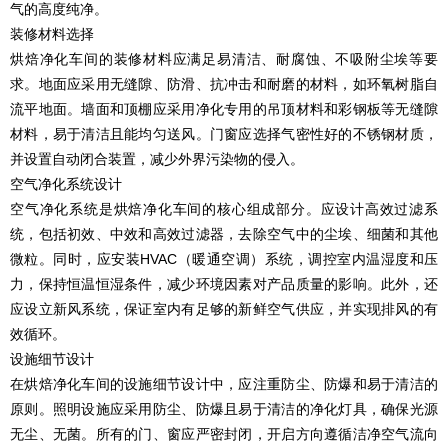
气的高度纯净。
装修材料选择
烘焙净化车间的装修材料应满足易清洁、耐腐蚀、不吸附尘埃等要
求。地面应采用无缝隙、防滑、抗冲击和耐磨的材料，如环氧树脂自
流平地面。墙面和顶棚应采用净化专用的吊顶材料和彩钢板等无缝隙
材料，易于清洁且能均匀送风。门窗应选择气密性好的不锈钢材质，
并设置自动闭合装置，减少外界污染物的侵入。
空气净化系统设计
空气净化系统是烘焙净化车间的核心组成部分。应设计高效过滤系
统，包括初效、中效和高效过滤器，去除空气中的尘埃、细菌和其他
微粒。同时，应安装HVAC（暖通空调）系统，调控室内温湿度和压
力，保持恒温恒湿条件，减少环境因素对产品质量的影响。此外，还
应设立新风系统，保证室内有足够的新鲜空气供应，并实现排风的有
效循环。
设施细节设计
在烘焙净化车间的设施细节设计中，应注重防尘、防爆和易于清洁的
原则。照明设施应采用防尘、防爆且易于清洁的净化灯具，确保光源
无尘、无菌。所有的门、窗应严密封闭，开启方向遵循洁净空气流向