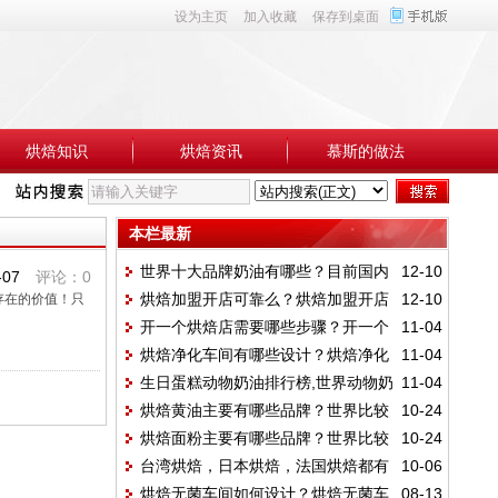
设为主页
加入收藏
保存到桌面
烘焙知识
烘焙资讯
慕斯的做法
本栏最新
世界十大品牌奶油有哪些？目前国内
12-10
-07
评论：0
烘焙加盟开店可靠么？烘焙加盟开店
12-10
存在的价值！只
使用最多的奶油品牌有哪些？
开一个烘焙店需要哪些步骤？开一个
11-04
有哪些骗局？
烘焙净化车间有哪些设计？烘焙净化
11-04
烘焙店需要多少成本？
生日蛋糕动物奶油排行榜,世界动物奶
11-04
车间的标准有哪些？
烘焙黄油主要有哪些品牌？世界比较
10-24
油品牌有哪些？
烘焙面粉主要有哪些品牌？世界比较
10-24
知名的烘焙黄油有哪些？
台湾烘焙，日本烘焙，法国烘焙都有
10-06
知名的烘焙面粉有哪些？
烘焙无菌车间如何设计？烘焙无菌车
08-13
哪些特点？