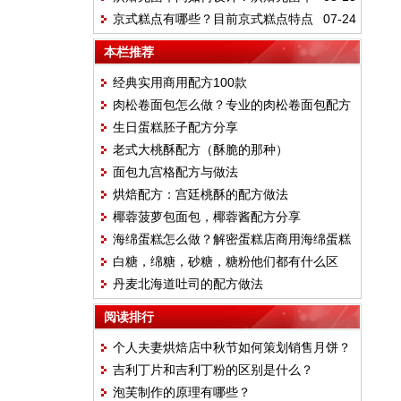
京式糕点有哪些？目前京式糕点特点
07-24
间的除菌流程有哪些？
是什么？
本栏推荐
经典实用商用配方100款
肉松卷面包怎么做？专业的肉松卷面包配方
生日蛋糕胚子配方分享
分享
老式大桃酥配方（酥脆的那种）
面包九宫格配方与做法
烘焙配方：宫廷桃酥的配方做法
椰蓉菠萝包面包，椰蓉酱配方分享
海绵蛋糕怎么做？解密蛋糕店商用海绵蛋糕
白糖，绵糖，砂糖，糖粉他们都有什么区
配方
丹麦北海道吐司的配方做法
别？
阅读排行
个人夫妻烘焙店中秋节如何策划销售月饼？
吉利丁片和吉利丁粉的区别是什么？
泡芙制作的原理有哪些？