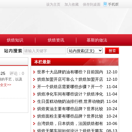
设为主页
加入收藏
保存到桌面
烘焙知识
烘焙资讯
慕斯的做法
本栏最新
世界十大品牌奶油有哪些？目前国内
12-10
-25
评论：0
烘焙加盟开店可靠么？烘焙加盟开店
12-10
傅的手艺，以及
使用最多的奶油品牌有哪些？
全文>>
开一个烘焙店需要哪些步骤？开一个
11-04
有哪些骗局？
烘焙净化车间有哪些设计？烘焙净化
11-04
烘焙店需要多少成本？
生日蛋糕动物奶油排行榜,世界动物奶
11-04
车间的标准有哪些？
烘焙黄油主要有哪些品牌？世界比较
10-24
油品牌有哪些？
烘焙面粉主要有哪些品牌？世界比较
10-24
知名的烘焙黄油有哪些？
台湾烘焙，日本烘焙，法国烘焙都有
10-06
知名的烘焙面粉有哪些？
烘焙无菌车间如何设计？烘焙无菌车
08-13
哪些特点？