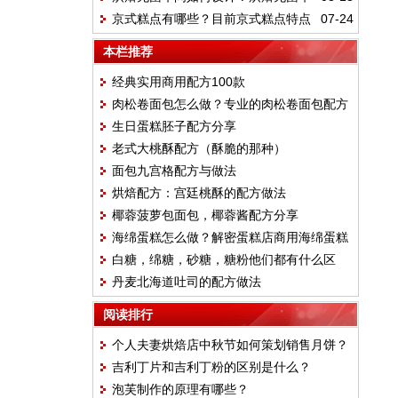
京式糕点有哪些？目前京式糕点特点
07-24
间的除菌流程有哪些？
是什么？
本栏推荐
经典实用商用配方100款
肉松卷面包怎么做？专业的肉松卷面包配方
生日蛋糕胚子配方分享
分享
老式大桃酥配方（酥脆的那种）
面包九宫格配方与做法
烘焙配方：宫廷桃酥的配方做法
椰蓉菠萝包面包，椰蓉酱配方分享
海绵蛋糕怎么做？解密蛋糕店商用海绵蛋糕
白糖，绵糖，砂糖，糖粉他们都有什么区
配方
丹麦北海道吐司的配方做法
别？
阅读排行
个人夫妻烘焙店中秋节如何策划销售月饼？
吉利丁片和吉利丁粉的区别是什么？
泡芙制作的原理有哪些？